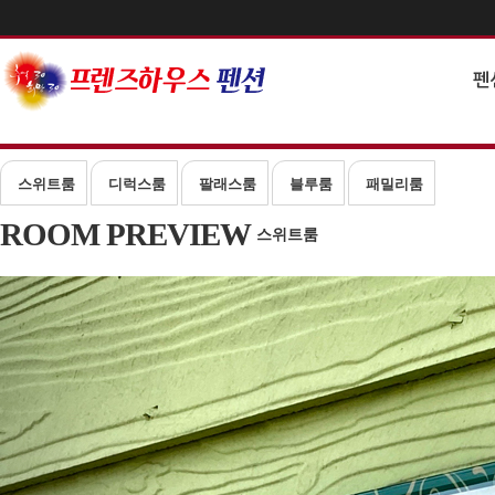
펜
스위트룸
디럭스룸
팔래스룸
블루룸
패밀리룸
ROOM PREVIEW
스위트룸