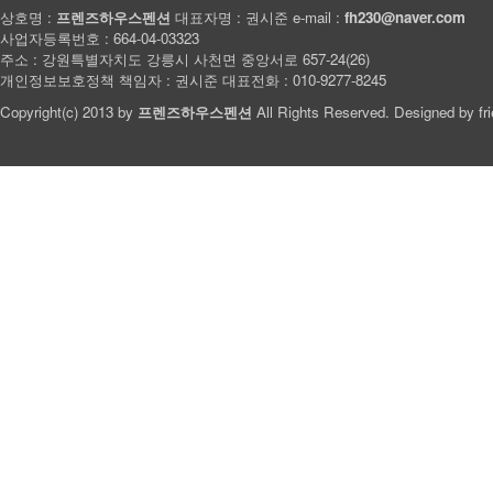
상호명 :
프렌즈하우스펜션
대표자명 : 권시준 e-mail :
fh230@naver.com
사업자등록번호 : 664-04-03323
주소 : 강원특별자치도 강릉시 사천면 중앙서로 657-24(26)
개인정보보호정책 책임자 : 권시준 대표전화 : 010-9277-8245
Copyright(c) 2013 by
프렌즈하우스펜션
All Rights Reserved. Designed by
fr