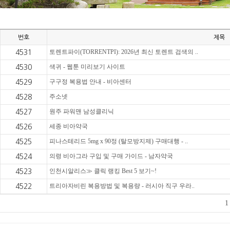
번호
제목
토렌트파이(TORRENTPI): 2026년 최신 토렌트 검색의 ..
4531
색귀 - 웹툰 미리보기 사이트
4530
구구정 복용법 안내 - 비아센터
4529
주소넷
4528
원주 파워맨 남성클리닉
4527
세종 비아약국
4526
피나스테리드 5mg x 90정 (탈모방지제) 구매대행 - ..
4525
의령 비아그라 구입 및 구매 가이드 - 남자약국
4524
인천시알리스≫ 클릭 랭킹 Best 5 보기~!
4523
트리아자비린 복용방법 및 복용량 - 러시아 직구 우라..
4522
1