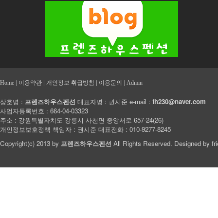
|
|
|
|
Home
이용약관
개인정보 취급방침
이용문의
Admin
상호명 :
프렌즈하우스펜션
대표자명 : 권시준 e-mail :
fh230@naver.com
사업자등록번호 : 664-04-03323
주소 : 강원특별자치도 강릉시 사천면 중앙서로 657-24(26)
개인정보보호정책 책임자 : 권시준 대표전화 : 010-9277-8245
Copyright(c) 2013 by
프렌즈하우스펜션
All Rights Reserved. Designed by
fr