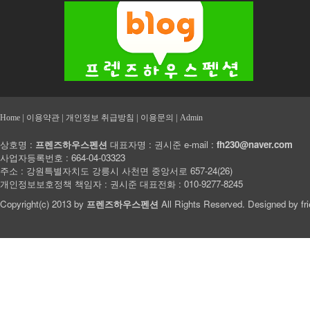
|
|
|
|
Home
이용약관
개인정보 취급방침
이용문의
Admin
상호명 :
프렌즈하우스펜션
대표자명 : 권시준 e-mail :
fh230@naver.com
사업자등록번호 : 664-04-03323
주소 : 강원특별자치도 강릉시 사천면 중앙서로 657-24(26)
개인정보보호정책 책임자 : 권시준 대표전화 : 010-9277-8245
Copyright(c) 2013 by
프렌즈하우스펜션
All Rights Reserved. Designed by
fr