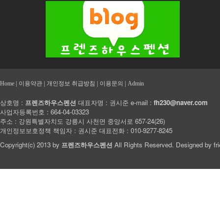
|
|
|
|
Home
이용약관
개인정보 취급방침
이용문의
Admin
상호명 :
프렌즈하우스펜션
대표자명 : 권시준 e-mail :
fh230@naver.com
사업자등록번호 : 664-04-03323
주소 : 강원특별자치도 강릉시 사천면 중앙서로 657-24(26)
개인정보보호정책 책임자 : 권시준 대표전화 : 010-9277-8245
Copyright(c) 2013 by
프렌즈하우스펜션
All Rights Reserved. Designed by
fr