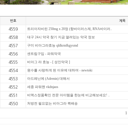
번호
제목
트리아자비린 250mg x 20정 (항바이러스제, RNA바이러..
4559
대구 24시 약국 찾기 지금 열려있는 약국 정보
4558
구미 비아그라효능 qldkrmfkgysmd
4557
센트립구입 - 파워약국
4556
비아그 라 효능 - [ 성인약국 ]
4555
원수를 사랑하게 된 이유에 대하여 - newtoki
4554
아드레닌에 (Adrenin) 대해서
4553
세종 파워맨 vkdnjaos
4552
비맥스정품확인 전문 아이템을 한눈에 비교해보세요! ..
4551
처방전 필요없는 비아그라 퀵배송
4550
1