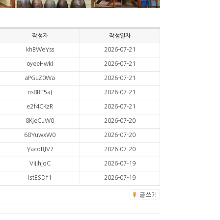
작성자
작성일자
khBWeYss
2026-07-21
oyeeHwkl
2026-07-21
aPGuZ0Wa
2026-07-21
ns8BT5aI
2026-07-21
e2f4CKzR
2026-07-21
8KjeCuW0
2026-07-20
68YuwxW0
2026-07-20
YacdBJV7
2026-07-20
ViIIhjqC
2026-07-19
lstESDf1
2026-07-19