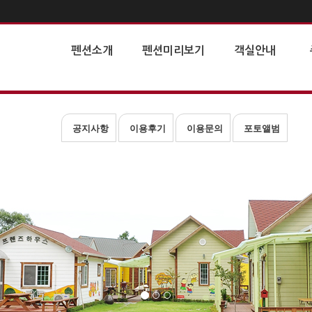
펜션소개
펜션미리보기
객실안내
공지사항
이용후기
이용문의
포토앨범