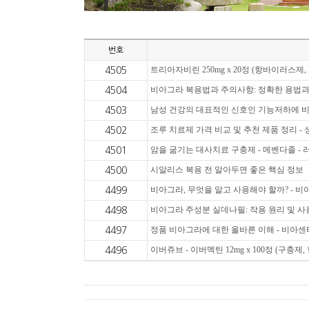
번호
트리아자비린 250mg x 20정 (항바이러스제,
4505
비아그라 복용법과 주의사항: 정확한 용법과 
4504
남성 건강의 대표적인 신호인 기능저하에 비
4503
조루 치료제 가격 비교 및 추천 제품 정리 -
4502
암을 굶기는 대사치료 구충제 - 메벤다졸 - 러
4501
시알리스 복용 전 알아두면 좋은 핵심 정보
4500
비아그라, 무엇을 알고 사용해야 할까? - 
4499
비아그라 주성분 실데나필: 작용 원리 및 사용
4498
정품 비아그라에 대한 올바른 이해 - 비아센
4497
이버쥬브 - 이버멕틴 12mg x 100정 (구충제,
4496