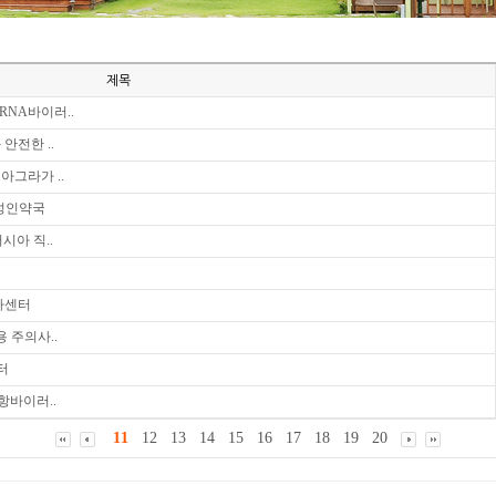
제목
 RNA바이러..
안전한 ..
아그라가 ..
 성인약국
시아 직..
비아센터
 주의사..
터
 항바이러..
11
12
13
14
15
16
17
18
19
20