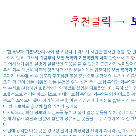
추천클릭 →
보험 특약과 기본약관의 차이
정보
찾다가 어느새 시간만 흘러간 경험, 한 
보이지 않죠. 그래서 지금부터
보험 특약과 기본약관의 차이
관련해서 꼭 한
도 이해하기 쉬운 설명과 실질적인 도움을 줄 수 있는지 꼼꼼하게 살펴봤어요
우선 기본 개념을 빠르게 정리하고 싶은 분들에게는 입문자용
보험 특약과 
름까지 한눈에 볼 수 있도록 구조화된 곳을 중심으로 골랐어요. 복잡한 이론
조금 더 깊이 있는 내용을 찾는 분들을 위해 실전 중심
보험 특약과 기본약관
떤 순서로 진행하면 효율적인지 단계별로 설명된 자료들입니다. 특히 실패 경
효율적으로 정리된 체크리스트 형태의
보험 특약과 기본약관의 차이
드를 원
중요한 포인트만 뽑아 정리한 덕분에, 바쁜 직장인이나 학생도 짧은 시간 
다 꺼내 보셔도 충분히 활용 가치가 있어요.
마지막으로, 최신
정보
와 트렌드를 놓치고 싶지 않은 분들을 위해 업데이트
실제 사용자 의견과 질문이 활발히 공유되는 곳들을 위주로 봤어요. 이런 
다.
이번에 정리한 다섯 곳은 광고성 글이나 피상적인 요약이 아니라, 실제로 