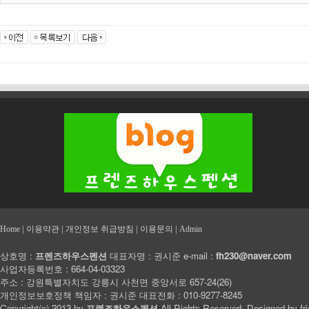
|
|
|
|
Home
이용약관
개인정보 취급방침
이용문의
Admin
상호명 :
프렌즈하우스펜션
대표자명 : 권시준 e-mail :
fh230@naver.com
사업자등록번호 : 664-04-03323
주소 : 강원특별자치도 강릉시 사천면 중앙서로 657-24(26)
개인정보보호정책 책임자 : 권시준 대표전화 : 010-9277-8245
Copyright(c) 2013 by
프렌즈하우스펜션
All Rights Reserved. Designed by
fr