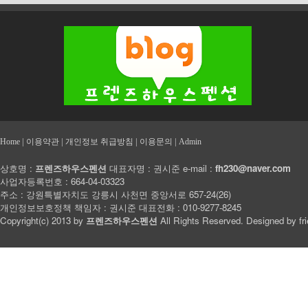
|
|
|
|
Home
이용약관
개인정보 취급방침
이용문의
Admin
상호명 :
프렌즈하우스펜션
대표자명 : 권시준 e-mail :
fh230@naver.com
사업자등록번호 : 664-04-03323
주소 : 강원특별자치도 강릉시 사천면 중앙서로 657-24(26)
개인정보보호정책 책임자 : 권시준 대표전화 : 010-9277-8245
Copyright(c) 2013 by
프렌즈하우스펜션
All Rights Reserved. Designed by
fr