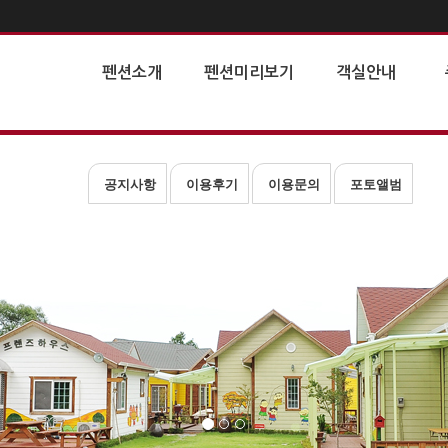
펜션소개
펜션미리보기
객실안내
공지사항
이용후기
이용문의
포토앨범